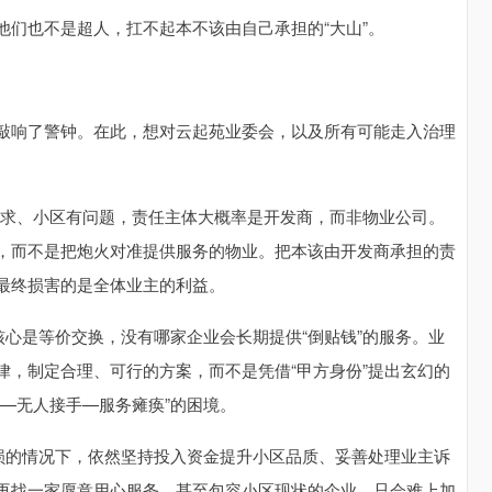
们也不是超人，扛不起本不该由自己承担的“大山”。
敲响了警钟。在此，想对云起苑业委会，以及所有可能走入治理
有诉求、小区有问题，责任主体大概率是开发商，而非物业公司。
，而不是把炮火对准提供服务的物业。把本该由开发商承担的责
最终损害的是全体业主的利益。
核心是等价交换，没有哪家企业会长期提供“倒贴钱”的服务。业
律，制定合理、可行的方案，而不是凭借“甲方身份”提出玄幻的
—无人接手—服务瘫痪”的困境。
亏损的情况下，依然坚持投入资金提升小区品质、妥善处理业主诉
再找一家愿意用心服务、甚至包容小区现状的企业，只会难上加