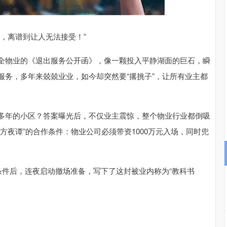
沪深300
4694.44
200.89
1.42%
43.13
，离谱到让人无法接受！”
全物业的《退出服务公开函》，像一颗投入平静湖面的巨石，瞬
服务，多年来兢兢业业，如今却突然要“撂挑子”，让所有业主都
多年的小区？答案曝光后，不仅业主震惊，整个物业行业都倒吸
方夜谭”的合作条件：物业公司必须带资1000万元入场，同时兜
条件后，连夜启动撤场准备，写下了这封被业内称为“教科书