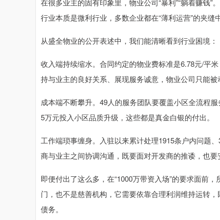
在很多业主的固有印象里，物业公司“暴利”“躺着赚钱
行业本质是微利行业，多数企业都在“薄利运营”的夹缝
从盛全物业的公开表述中，我们能清晰看到行业困境：
收入端持续缩水。合同约定的物业费标准是6.78元/平
持与业主的良好关系、展现服务诚意，物业公司只能被动
成本端不断攀升。49人的服务团队要覆盖小区全流程
5万元投入小区品质升级，这些都是真金白银的付出。
工作端琐事缠身。入驻以来累计处理1915条户内问题、
商与业主之间协调沟通，既要面对开发商的推诿，也要
即便付出了这么多，在“1000万带资入场”的要求面
门，也不是慈善机构，它需要依靠合理利润维持运转，
债务。