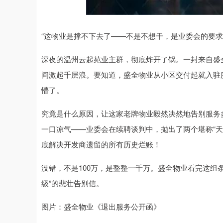
940.04
深证成指
14311.01
39.68
1.02%
“这物业是撑不下去了——不是不想干，是业委会的要求
深夜的温州云起苑业主群，彻底炸开了锅。一封来自盛
间激起千层浪。要知道，盛全物业从小区交付起就入驻
懵了。
究竟是什么原因，让这家老牌物业毅然决然地告别服务
一口凉气——业委会在续聘谈判中，抛出了两个堪称“天
底解决开发商遗留的所有历史烂账！
没错，不是100万，是整整一千万。盛全物业看完这组
级”的悲壮告别信。
图片：盛全物业《退出服务公开函》