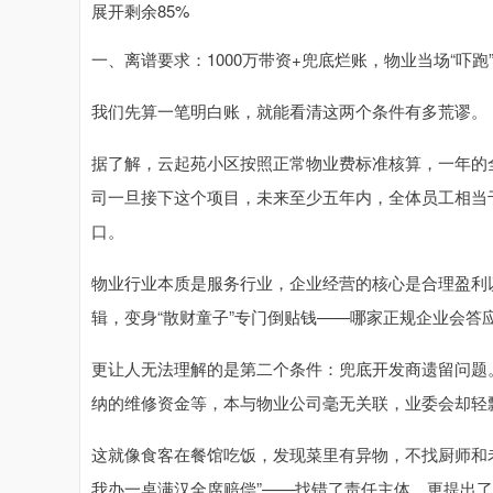
展开剩余85%
一、离谱要求：1000万带资+兜底烂账，物业当场“吓跑
我们先算一笔明白账，就能看清这两个条件有多荒谬。
据了解，云起苑小区按照正常物业费标准核算，一年的全
司一旦接下这个项目，未来至少五年内，全体员工相当
口。
物业行业本质是服务行业，企业经营的核心是合理盈利
辑，变身“散财童子”专门倒贴钱——哪家正规企业会答
更让人无法理解的是第二个条件：兜底开发商遗留问题
纳的维修资金等，本与物业公司毫无关联，业委会却轻飘
这就像食客在餐馆吃饭，发现菜里有异物，不找厨师和
我办一桌满汉全席赔偿”——找错了责任主体，更提出