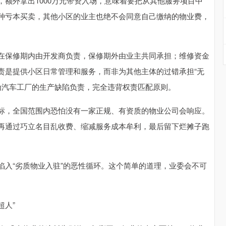
额外拿出1000万元带资入场，意味着要把从其他服务项目中
种亏本买卖，其他小区的业主也绝不会同意自己缴纳的物业费，
在保修期内由开发商负责，保修期外由业主共同承担；维修资金
责是提供小区日常管理和服务，而非为其他主体的过错承担“无
为汽车工厂的生产缺陷负责，完全违背权责匹配原则。
标，全国范围内恐怕没有一家正规、有资质的物业公司会响应。
再通过巧立名目乱收费、缩减服务成本牟利，最后留下烂摊子跑
陷入“劣质物业入驻”的恶性循环。这个简单的道理，业委会不可
超人”