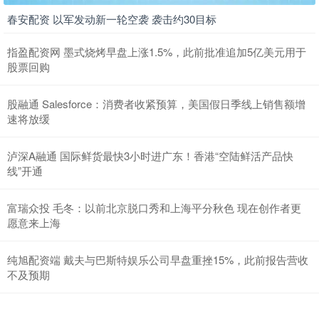
春安配资 以军发动新一轮空袭 袭击约30目标
指盈配资网 墨式烧烤早盘上涨1.5%，此前批准追加5亿美元用于
股票回购
股融通 Salesforce：消费者收紧预算，美国假日季线上销售额增
速将放缓
泸深A融通 国际鲜货最快3小时进广东！香港“空陆鲜活产品快
线”开通
富瑞众投 毛冬：以前北京脱口秀和上海平分秋色 现在创作者更
愿意来上海
纯旭配资端 戴夫与巴斯特娱乐公司早盘重挫15%，此前报告营收
不及预期