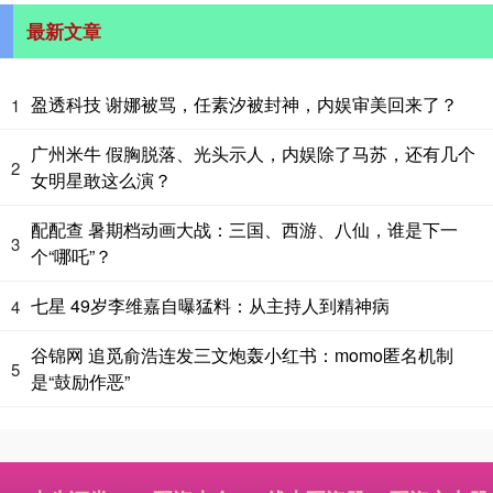
最新文章
盈透科技 谢娜被骂，任素汐被封神，内娱审美回来了？
1
广州米牛 假胸脱落、光头示人，内娱除了马苏，还有几个
2
女明星敢这么演？
配配查 暑期档动画大战：三国、西游、八仙，谁是下一
3
个“哪吒”？
七星 49岁李维嘉自曝猛料：从主持人到精神病
4
谷锦网 追觅俞浩连发三文炮轰小红书：momo匿名机制
5
是“鼓励作恶”