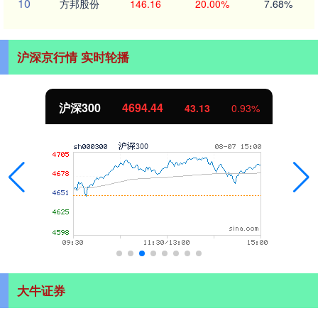
10
方邦股份
146.16
20.00%
7.68%
沪深京行情 实时轮播
深300
4694.44
43.13
0.93%
大牛证券