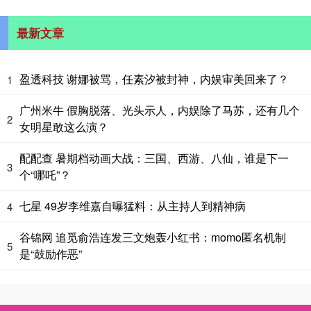
最新文章
盈透科技 谢娜被骂，任素汐被封神，内娱审美回来了？
1
广州米牛 假胸脱落、光头示人，内娱除了马苏，还有几个
2
女明星敢这么演？
配配查 暑期档动画大战：三国、西游、八仙，谁是下一
3
个“哪吒”？
七星 49岁李维嘉自曝猛料：从主持人到精神病
4
谷锦网 追觅俞浩连发三文炮轰小红书：momo匿名机制
5
是“鼓励作恶”