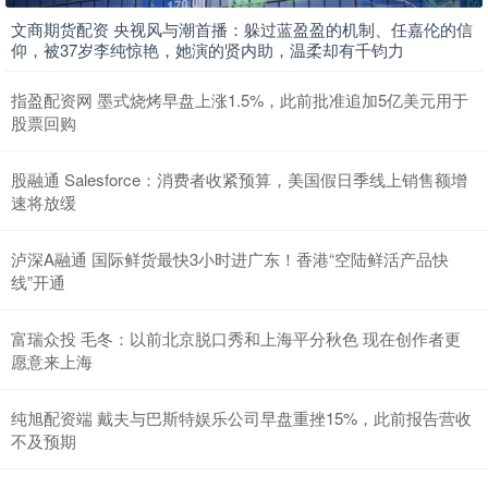
文商期货配资 央视风与潮首播：躲过蓝盈盈的机制、任嘉伦的信
仰，被37岁李纯惊艳，她演的贤内助，温柔却有千钧力
指盈配资网 墨式烧烤早盘上涨1.5%，此前批准追加5亿美元用于
股票回购
股融通 Salesforce：消费者收紧预算，美国假日季线上销售额增
速将放缓
泸深A融通 国际鲜货最快3小时进广东！香港“空陆鲜活产品快
线”开通
富瑞众投 毛冬：以前北京脱口秀和上海平分秋色 现在创作者更
愿意来上海
纯旭配资端 戴夫与巴斯特娱乐公司早盘重挫15%，此前报告营收
不及预期