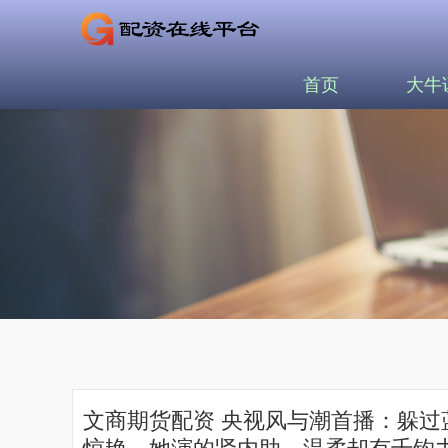
首页
大牛
文商期货配资 央视风与潮首播：躲过
惊艳，她演的贤内助，温柔却有千钧