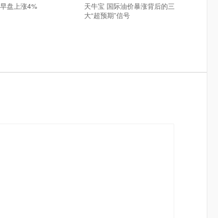
文早盘上涨4%
天牛宝 国际油价暴涨背后的三
大“超预期”信号