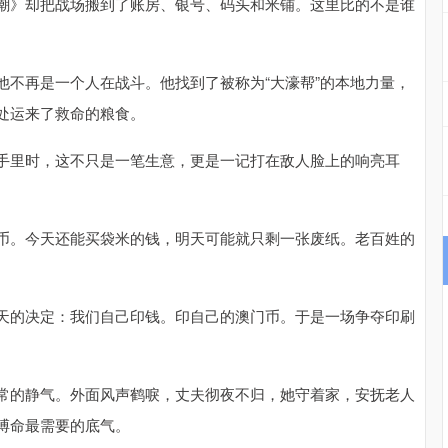
潮》却把战场搬到了账房、银号、码头和米铺。这里比的不是谁
他不再是一个人在战斗。他找到了被称为“大濠帮”的本地力量，
处运来了救命的粮食。
手里时，这不只是一笔生意，更是一记打在敌人脸上的响亮耳
币。今天还能买袋米的钱，明天可能就只剩一张废纸。老百姓的
天的决定：我们自己印钱。印自己的澳门币。于是一场争夺印刷
常的静气。外面风声鹤唳，丈夫彻夜不归，她守着家，安抚老人
搏命最需要的底气。