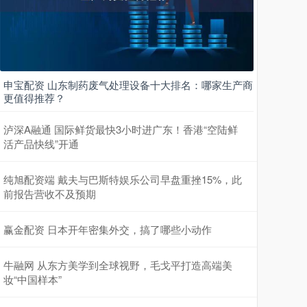
申宝配资 山东制药废气处理设备十大排名：哪家生产商
更值得推荐？
泸深A融通 国际鲜货最快3小时进广东！香港“空陆鲜
活产品快线”开通
纯旭配资端 戴夫与巴斯特娱乐公司早盘重挫15%，此
前报告营收不及预期
赢金配资 日本开年密集外交，搞了哪些小动作
牛融网 从东方美学到全球视野，毛戈平打造高端美
妆“中国样本”