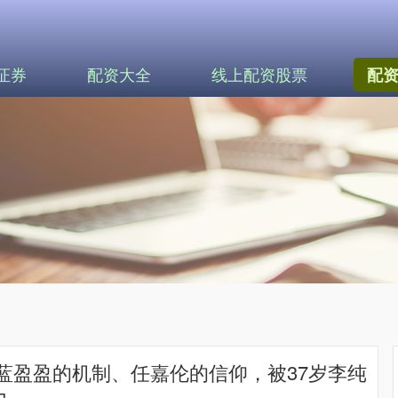
证券
配资大全
线上配资股票
配
蓝盈盈的机制、任嘉伦的信仰，被37岁李纯
力