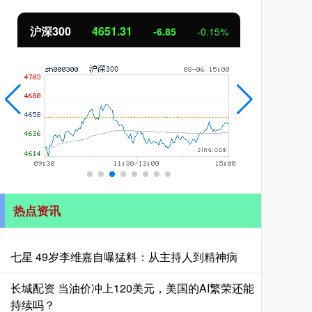
北证50
1122.88
创业
3.42
0.30%
热点资讯
七星 49岁李维嘉自曝猛料：从主持人到精神病
长城配资 当油价冲上120美元，美国的AI繁荣还能
持续吗？