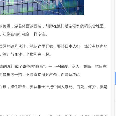
沪深300
4651.31
.24%
-6.85
-0.15%
的何贤，穿着体面的西装，却蹲在澳门嘈杂混乱的码头货堆里。
，却像在银行柜台一样专注。
曾经的银号伙计，就从这里开始，要跟日本人打一场没有枪声的
，算计与血性，全搅和在一起。
隔壁的澳门成了奇怪的“孤岛”。一下子间谍、商人、难民、抗日志
最狠的一招，不是直接派兵占领，而是玩“钱”。
白银，掐住粮食，要从根子上把中国人饿死、穷死。何贤，就是