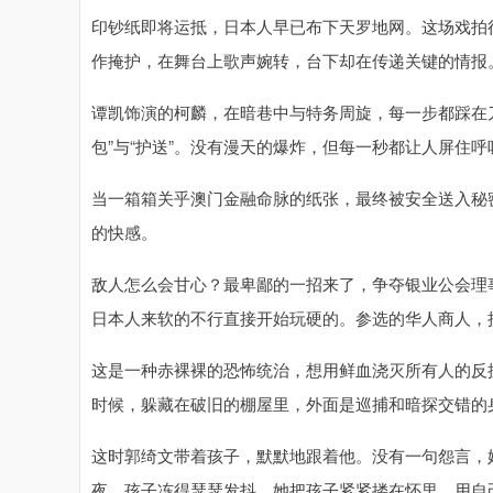
印钞纸即将运抵，日本人早已布下天罗地网。这场戏拍
作掩护，在舞台上歌声婉转，台下却在传递关键的情报
谭凯饰演的柯麟，在暗巷中与特务周旋，每一步都踩在
包”与“护送”。没有漫天的爆炸，但每一秒都让人屏住呼
当一箱箱关乎澳门金融命脉的纸张，最终被安全送入秘
的快感。
敌人怎么会甘心？最卑鄙的一招来了，争夺银业公会理
日本人来软的不行直接开始玩硬的。参选的华人商人，
这是一种赤裸裸的恐怖统治，想用鲜血浇灭所有人的反
时候，躲藏在破旧的棚屋里，外面是巡捕和暗探交错的
这时郭绮文带着孩子，默默地跟着他。没有一句怨言，
夜，孩子冻得瑟瑟发抖，她把孩子紧紧搂在怀里，用自