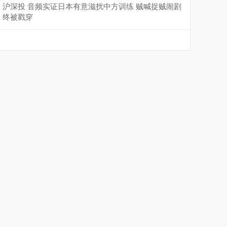
沪深投 音频实证日本有意滋扰中方训练 贼喊捉贼闹剧
终被戳穿