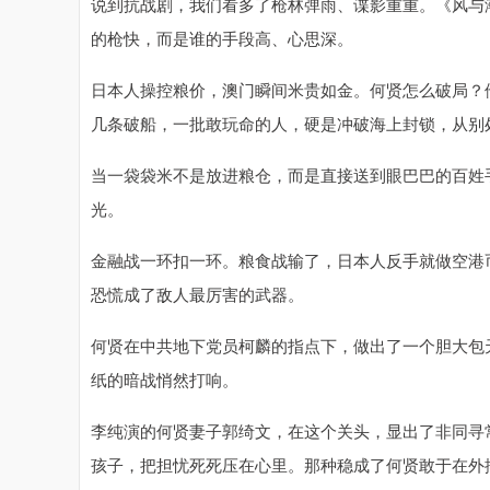
说到抗战剧，我们看多了枪林弹雨、谍影重重。《风与
的枪快，而是谁的手段高、心思深。
日本人操控粮价，澳门瞬间米贵如金。何贤怎么破局？
几条破船，一批敢玩命的人，硬是冲破海上封锁，从别
当一袋袋米不是放进粮仓，而是直接送到眼巴巴的百姓
光。
金融战一环扣一环。粮食战输了，日本人反手就做空港
恐慌成了敌人最厉害的武器。
何贤在中共地下党员柯麟的指点下，做出了一个胆大包
纸的暗战悄然打响。
李纯演的何贤妻子郭绮文，在这个关头，显出了非同寻
孩子，把担忧死死压在心里。那种稳成了何贤敢于在外