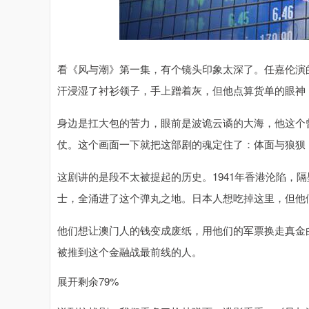
深证成指
14110.12
.92
0.57%
-34.08
-0
看《风与潮》第一集，有个镜头印象太深了。任嘉伦演
汗浸湿了衬衫领子，手上蹭着灰，但他点算货单的眼神
身边是扛大包的苦力，眼前是波诡云谲的大海，他这个
仗。这个画面一下就把这部剧的魂定住了：体面与狼狈
这剧讲的是段不太被提起的历史。1941年香港沦陷，
士，全涌进了这个弹丸之地。日本人想吃掉这里，但他们
他们想让澳门人的钱变成废纸，用他们的军票换走真金
被推到这个金融战最前线的人。
展开剩余79%