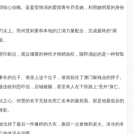
得惊心动魄。蓝盈莹饰演的爱国青年乔音婉，利用她明星的身份
。
刀尖上。而何贤则要和本地的江湖力量配合，完成最终的“调
吸。
密印刷点，观众绷紧的神经才稍稍放松，随即涌起的是一种智取
事长的位子。谁坐上这个位子，谁就掐住了澳门银钱业的脖子。
接连收到恐吓信，店铺被砸，甚至有人在下班路上“意外”身亡。
抗之心。何贤的名字无疑在死亡名单的最前面。那是他最低谷的
身影。
她当掉了最后一件像样的大衣，换回一点食物和炭火。冰冷的冬
己的体温去温暖。