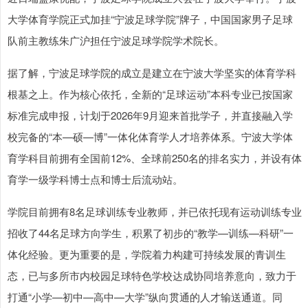
大学体育学院正式加挂“宁波足球学院”牌子，中国国家男子足球
队前主教练朱广沪担任宁波足球学院学术院长。
据了解，宁波足球学院的成立是建立在宁波大学坚实的体育学科
根基之上。作为核心依托，全新的“足球运动”本科专业已按国家
标准完成申报，计划于2026年9月迎来首批学子，并直接融入学
校完备的“本—硕—博”一体化体育学人才培养体系。宁波大学体
育学科目前拥有全国前12%、全球前250名的排名实力，并设有体
育学一级学科博士点和博士后流动站。
学院目前拥有8名足球训练专业教师，并已依托现有运动训练专业
招收了44名足球方向学生，积累了初步的“教学—训练—科研”一
体化经验。更为重要的是，学院着力构建可持续发展的青训生
态，已与多所市内校园足球特色学校达成协同培养意向，致力于
打通“小学—初中—高中—大学”纵向贯通的人才输送通道。同