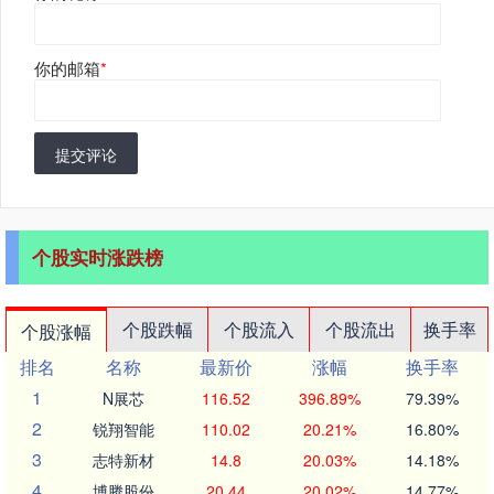
你的邮箱
*
提交评论
个股实时涨跌榜
个股跌幅
个股流入
个股流出
换手率
个股涨幅
排名
名称
最新价
涨幅
换手率
1
N展芯
116.52
396.89%
79.39%
2
锐翔智能
110.02
20.21%
16.80%
3
志特新材
14.8
20.03%
14.18%
4
博腾股份
20.44
20.02%
14.77%