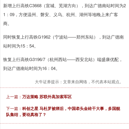
新增上行高铁C3668（宣城、芜湖方向），到达广德南站时间为2
1：09，方便温州、磐安、义乌、杭州、湖州等地晚上来广客
商。
同时恢复上行高铁G1962（宁波站——郑州东站），到达广德南
站时间为15：54。
恢复上行高铁G3196/7（杭州西站——西安北站）端盛康优配，
到达广德南站时间为16：04。
大牛证券提示：文章来自网络，不代表本站观点。
上一篇：
万达策略 苏联外高加索军区
下一篇：
科创之星 马杜罗被绑后，中国牵头金砖干大事，多国舰
队集结，要动真格了？