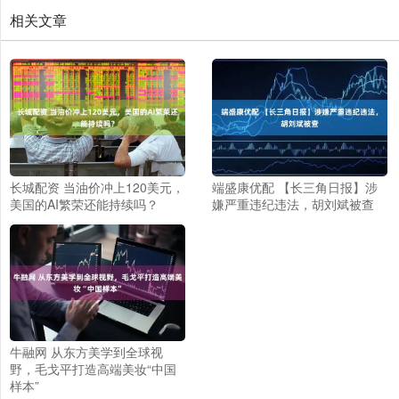
相关文章
长城配资 当油价冲上120美元，
端盛康优配 【长三角日报】涉
美国的AI繁荣还能持续吗？
嫌严重违纪违法，胡刘斌被查
牛融网 从东方美学到全球视
野，毛戈平打造高端美妆“中国
样本”