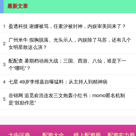
最新文章
盈透科技 谢娜被骂，任素汐被封神，内娱审美回来了？
1
广州米牛 假胸脱落、光头示人，内娱除了马苏，还有几个
2
女明星敢这么演？
配配查 暑期档动画大战：三国、西游、八仙，谁是下一
3
个“哪吒”？
七星 49岁李维嘉自曝猛料：从主持人到精神病
4
谷锦网 追觅俞浩连发三文炮轰小红书：momo匿名机制
5
是“鼓励作恶”
大牛证券
配资大全
线上配资股
配资实力股