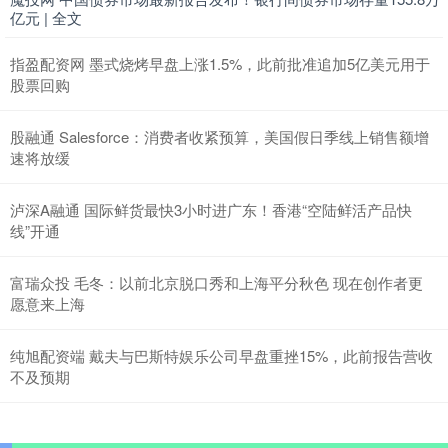
亿元 | 全文
指盈配资网 墨式烧烤早盘上涨1.5%，此前批准追加5亿美元用于
股票回购
股融通 Salesforce：消费者收紧预算，美国假日季线上销售额增
速将放缓
泸深A融通 国际鲜货最快3小时进广东！香港“空陆鲜活产品快
线”开通
富瑞众投 毛冬：以前北京脱口秀和上海平分秋色 现在创作者更
愿意来上海
纯旭配资端 戴夫与巴斯特娱乐公司早盘重挫15%，此前报告营收
不及预期