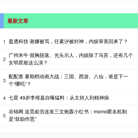
最新文章
盈透科技 谢娜被骂，任素汐被封神，内娱审美回来了？
1
广州米牛 假胸脱落、光头示人，内娱除了马苏，还有几个
2
女明星敢这么演？
配配查 暑期档动画大战：三国、西游、八仙，谁是下一
3
个“哪吒”？
七星 49岁李维嘉自曝猛料：从主持人到精神病
4
谷锦网 追觅俞浩连发三文炮轰小红书：momo匿名机制
5
是“鼓励作恶”