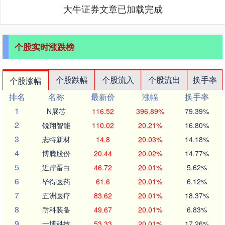
大牛证券文章已加载完成
个股实时涨跌榜
个股跌幅
个股流入
个股流出
换手率
个股涨幅
排名
名称
最新价
涨幅
换手率
1
N展芯
116.52
396.89%
79.39%
2
锐翔智能
110.02
20.21%
16.80%
3
志特新材
14.8
20.03%
14.18%
4
博腾股份
20.44
20.02%
14.77%
5
近岸蛋白
46.72
20.01%
5.62%
6
毕得医药
61.6
20.01%
6.12%
7
五洲医疗
83.62
20.01%
18.37%
8
耐科装备
49.67
20.01%
6.83%
9
一博科技
53.33
20.01%
17.26%