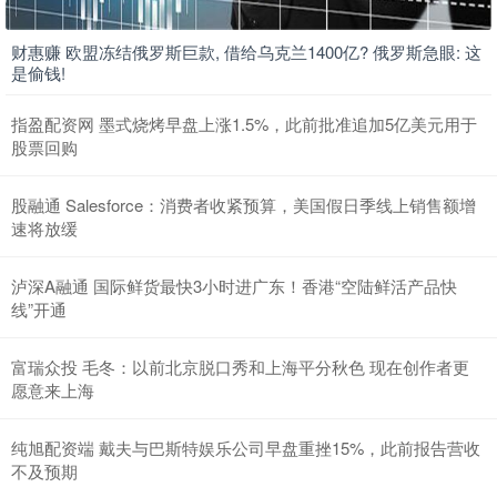
财惠赚 欧盟冻结俄罗斯巨款, 借给乌克兰1400亿? 俄罗斯急眼: 这
是偷钱!
指盈配资网 墨式烧烤早盘上涨1.5%，此前批准追加5亿美元用于
股票回购
股融通 Salesforce：消费者收紧预算，美国假日季线上销售额增
速将放缓
泸深A融通 国际鲜货最快3小时进广东！香港“空陆鲜活产品快
线”开通
富瑞众投 毛冬：以前北京脱口秀和上海平分秋色 现在创作者更
愿意来上海
纯旭配资端 戴夫与巴斯特娱乐公司早盘重挫15%，此前报告营收
不及预期