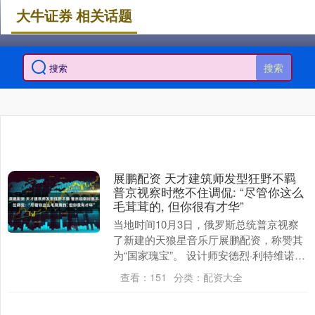
大牛证券 相关话题
搜索
展鹏配资 天才建筑师发型狂野不羁
普京视察时憋不住调侃: “尽管你这么
毛茸茸的, 但你很有才华”
当地时间10月3日，俄罗斯总统普京视察
了新建的天狼星音乐厅展鹏配资，称赞其
为“国家瑰宝”。 设计师安德烈·利特维诺夫
狂放不羁的发型引起了普京的兴趣。普京
查看：
151
分类：
配资大全
对他说道....