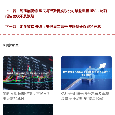
上一篇：
纯旭配资端 戴夫与巴斯特娱乐公司早盘重挫15%，此前
报告营收不及预期
下一篇：
汇盈策略 开盘：美股周二高开 美联储会议即将开幕
相关文章
策略操盘 国庆假期，市民文明
亿利金融 阳光股份发布多重积
出游蔚然成风
极举措 争取明年“摘星脱帽”