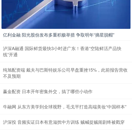
亿利金融 阳光股份发布多重积极举措 争取明年“摘星脱帽”
泸深A融通 国际鲜货最快3小时进广东！香港“空陆鲜活产品快
线”开通
纯旭配资端 戴夫与巴斯特娱乐公司早盘重挫15%，此前报告营收
不及预期
赢金配资 日本开年密集外交，搞了哪些小动作
牛融网 从东方美学到全球视野，毛戈平打造高端美妆“中国样本”
沪深投 音频实证日本有意滋扰中方训练 贼喊捉贼闹剧终被戳穿