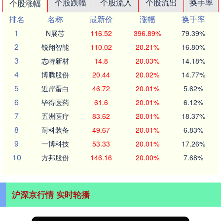
个股跌幅
个股流入
个股流出
换手率
个股涨幅
排名
名称
最新价
涨幅
换手率
1
N展芯
116.52
396.89%
79.39%
2
锐翔智能
110.02
20.21%
16.80%
3
志特新材
14.8
20.03%
14.18%
4
博腾股份
20.44
20.02%
14.77%
5
近岸蛋白
46.72
20.01%
5.62%
6
毕得医药
61.6
20.01%
6.12%
7
五洲医疗
83.62
20.01%
18.37%
8
耐科装备
49.67
20.01%
6.83%
9
一博科技
53.33
20.01%
17.26%
10
方邦股份
146.16
20.00%
7.68%
沪深京行情 实时轮播