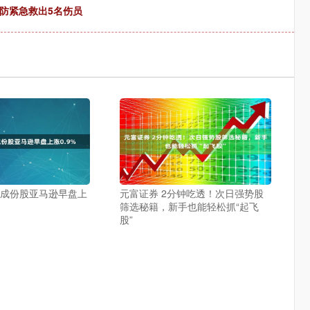
防紧急救出5名伤员
指成份股亚马逊早盘上
元富证券 2分钟吃透！次日强势股
筛选秘籍，新手也能轻松抓“起飞
股”