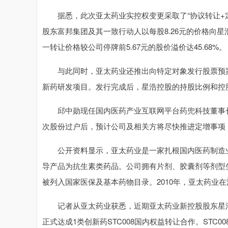
据悉，此次亚太药业实控权变更采取了“协议转让+定
股东富邦集团及其一致行动人以每股8.26元的价格向星
一转让价格较公司停牌前5.67元的股价溢价达45.68%。
与此同时，亚太药业还推出向特定对象发行股票预案
新药研发项目。发行完成后，星浩控股的持股比例和控
邱中勋现任国内医药产业互联网平台药兜科技董事长
次股份过户后，预计公司及相关方将尽快推进定增事项
公开资料显示，亚太药业是一家扎根国内医药制造业
导产品为抗生素类药品。公司拥有片剂、胶囊剂等剂型
被列入国家医保及基本药物目录。2010年，亚太药业
记者从亚太药业获悉，近期亚太药业新控股股东星浩
正式达成1类创新药STC008国内权益转让合作。STC