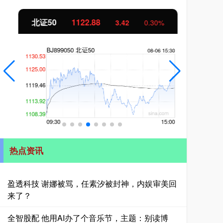
北证50
1122.88
创业
3.42
0.30%
热点资讯
盈透科技 谢娜被骂，任素汐被封神，内娱审美回
来了？
全智股配 他用AI办了个音乐节，主题：别读博