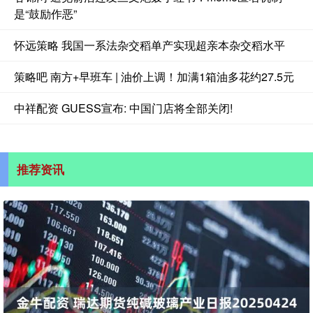
是“鼓励作恶”
怀远策略 我国一系法杂交稻单产实现超亲本杂交稻水平
策略吧 南方+早班车 | 油价上调！加满1箱油多花约27.5元
中祥配资 GUESS宣布: 中国门店将全部关闭!
推荐资讯