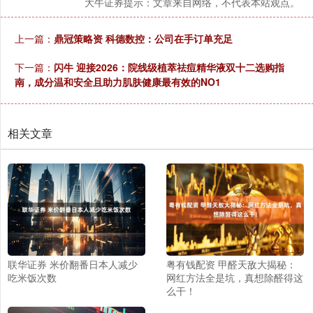
大牛证券提示：文章来自网络，不代表本站观点。
上一篇：
鼎冠策略资 科德数控：公司在手订单充足
下一篇：
闪牛 迎接2026：院线级植萃祛痘精华液双十二选购指
南，成分温和安全且助力肌肤健康最有效的NO1
相关文章
联华证券 米价翻番日本人减少
粤有钱配资 甲醛天敌大揭秘：
吃米饭次数
网红方法全是坑，真想除醛得这
么干！