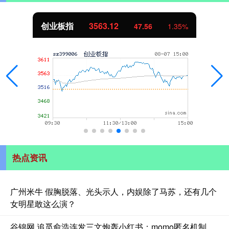
创业板指
3563.12
47.56
1.35%
热点资讯
广州米牛 假胸脱落、光头示人，内娱除了马苏，还有几个
女明星敢这么演？
谷锦网 追觅俞浩连发三文炮轰小红书：momo匿名机制