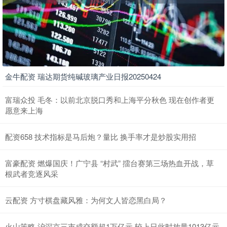
金牛配资 瑞达期货纯碱玻璃产业日报20250424
富瑞众投 毛冬：以前北京脱口秀和上海平分秋色 现在创作者更
愿意来上海
配资658 技术指标是马后炮？量比 换手率才是炒股实用招
富豪配资 燃爆国庆！广宁县 “村武” 擂台赛第三场热血开战，草
根武者竞逐风采
云配资 方寸棋盘藏风雅：为何文人皆恋黑白局？
火山策略 沪深京三市成交额超1万亿元 较上日此时放量1013亿元